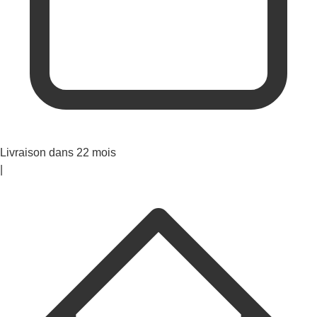
Livraison dans 22 mois
|