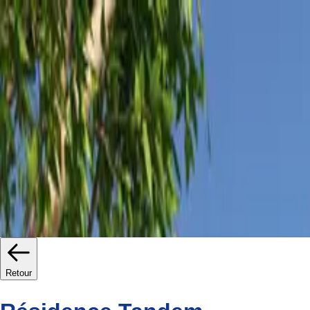
Prêts à vivre
Bons plans
Promotions
Jeanbru
Actualités
Simulateurs
Retour