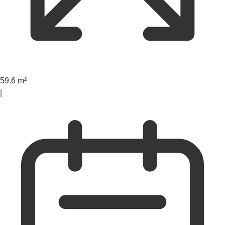
59.6
m²
|