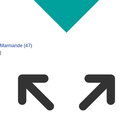
Marmande (47)
|