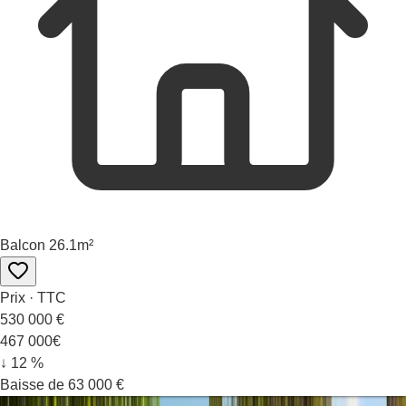
Balcon 26.1m²
Prix · TTC
530 000
€
467 000
€
↓
12
%
Baisse de
63 000
€