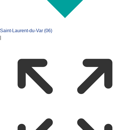
Saint-Laurent-du-Var (06)
|