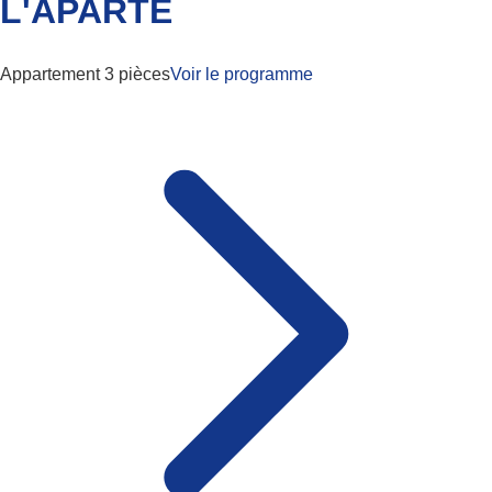
L'APARTÉ
Appartement 3 pièces
Voir le programme