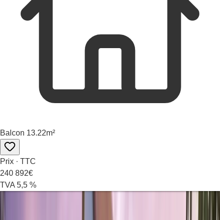
Balcon 13.22m²
Prix · TTC
240 892
€
TVA
5,5
%