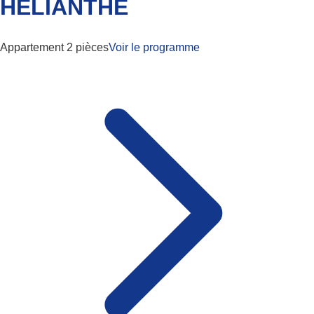
HÉLIANTHE
Appartement 2 pièces
Voir le programme