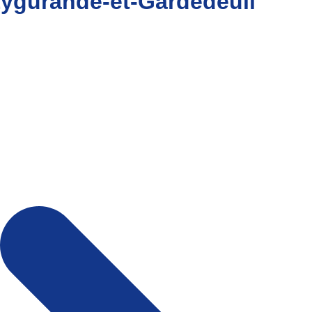
 Eygurande-et-Gardedeuil