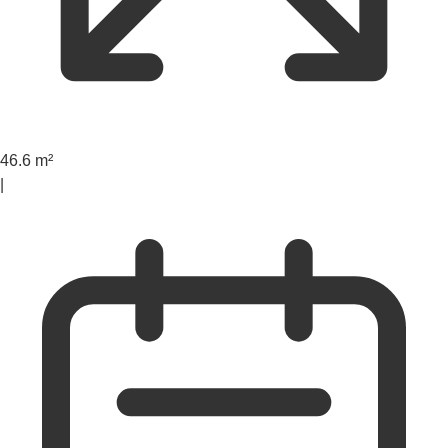
46.6
m²
|