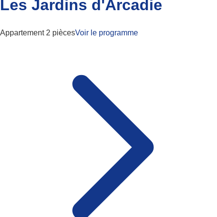
Les Jardins d'Arcadie
Appartement 2 pièces
Voir le programme