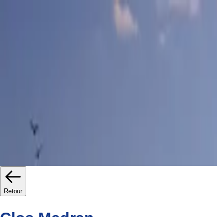
Prêts à vivre
Bons plans
Promotions
Jeanbru
Actualités
Simulateurs
Retour